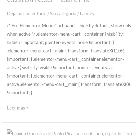
CSS
Deja un comentario
/
Sin categoría
/
Landey
–
Cart
/* Fix: Elementor Menu Cart panel – hide by default, show only
Fix
when active */ .elementor-menu-cart__container { visibility:
hidden !important; pointer-events: none !important; }
.elementor-menu-cart__main { transform: translateX(110%)
!important; } .elementor-menu-cart__container.elementor-
active { visibility: visible !important; pointer-events: all
!important; } .elementor-menu-cart__container.elementor-
active .elementor-menu-cart__main { transform: translateX(0)
!important; }
Leer más »
Cómo