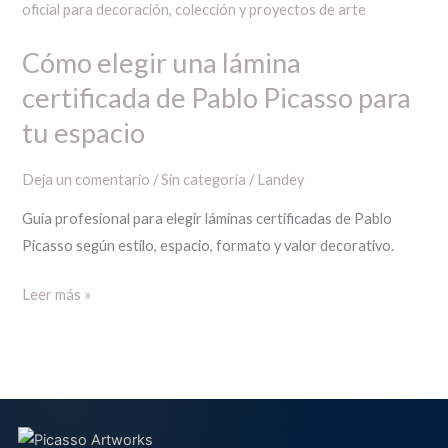
elegir
una
Cómo elegir una lámina
lámina
certificada de Pablo Picasso para
certificada
de
tu espacio
Pablo
Picasso
Deja un comentario
/
Sin categoría
/
Landey
para
Guía profesional para elegir láminas certificadas de Pablo
tu
Picasso según estilo, espacio, formato y valor decorativo.
espacio
Leer más »