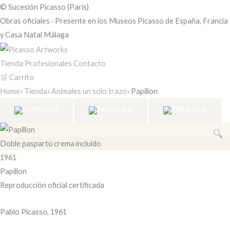
Rango
© Sucesión Picasso (París)
de
Obras oficiales
·
Presente en los Museos Picasso de España, Francia
precios:
y Casa Natal Málaga
desde
28,95 €
Tienda
Profesionales
Contacto
hasta
🛒 Carrito
58,95 €
Home
›
Tienda
›
Animales un solo trazo
›
Papillon
Doble paspartú crema incluido
1961
Papillon
Reproducción oficial certificada
Pablo Picasso, 1961