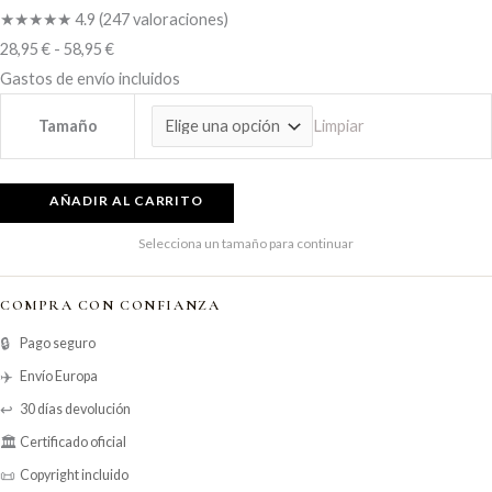
★★★★★
4.9
(247 valoraciones)
28,95
€
-
58,95
€
Gastos de envío incluidos
Limpiar
Tamaño
Selecciona un tamaño para continuar
COMPRA CON CONFIANZA
🔒
Pago seguro
✈️
Envío Europa
↩️
30 días devolución
🏛️
Certificado oficial
📜
Copyright incluido