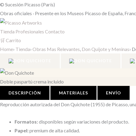
Rango
© Sucesión Picasso (París)
de
Obras oficiales
·
Presente en los Museos Picasso de España, Fran
precios:
desde
Tienda
Profesionales
Contacto
28,95 €
🛒 Carrito
hasta
Home
›
Tienda
›
Obras Mas Relevantes
,
Don Quijote y Meninas
›
D
58,95 €
Doble paspartú crema incluido
DESCRIPCIÓN
MATERIALES
ENVÍO
Reproducción autorizada del Don Quichote (1955) de Picasso, una 
Formatos:
disponibles según variaciones del producto.
Papel:
premium de alta calidad.