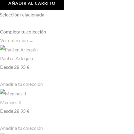
AÑADIR AL CARRITO
Selección relacionada
Completa tu colección
Ver colección →
Paul en Arlequin
Desde
28,95
€
Añadir a tu colección →
Menines II
Desde
28,95
€
Añadir a tu colección →