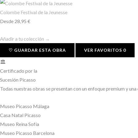
Colombe Festival de la Jeunesse
Desde
28,95
€
Añadir a tu colección →
♡ GUARDAR ESTA OBRA
VER FAVORITOS
0
🏛️
Certificado por la
Sucesión Picasso
Todas nuestras obras se presentan con un enfoque premium y una ex
Museo Picasso Málaga
Casa Natal Picasso
Museo Reina Sofía
Museo Picasso Barcelona