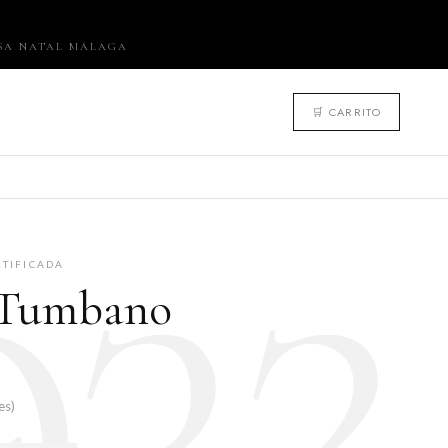
ASA NATAL MÁLAGA
932
🛒 CARRITO
RTIFICADA
 Tumbano
es)