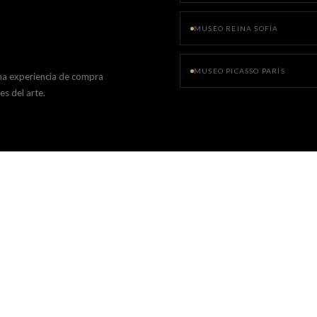
MUSEO REINA SOFÍA
MUSEO PICASSO PARÍS
na experiencia de compra
es del arte.
S