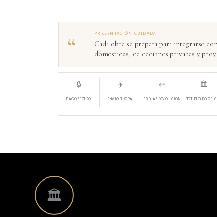
“
PRESENTACIÓN CUIDADA
Cada obra se prepara para integrarse con
domésticos, colecciones privadas y proye
🔒
✈️
↩️
🏛️
PAGO SEGURO
ENVÍO EUROPA
30 DÍAS DEVOLUCIÓN
CERTIFICADO OFIC
🏛️