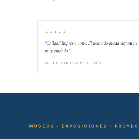
★★★★★
“Calidad impresionante. El acabado queda elegante y
muy cuidado.”
CLIENTE VERIFICADO · ESPAÑA
MUSEOS · EXPOSICIONES · PROYE