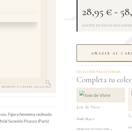
28,95
€
-
58
GASTOS DE ENVÍO INCLUIDOS
AÑADIR AL CAR
SELECCIÓN RELACIONADA
Completa tu cole
 PASPARTÚ CREMA INCLUIDO
Joie de Vivre
so. Figura femenina reclinada
L
Desde
28,95
€
icial Sucesión Picasso (París)
De
AÑADIR A TU COLECCIÓN →