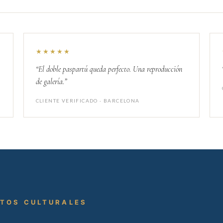
★★★★★
“El doble paspartú queda perfecto. Una reproducción
de galería.”
CLIENTE VERIFICADO · BARCELONA
CTOS CULTURALES