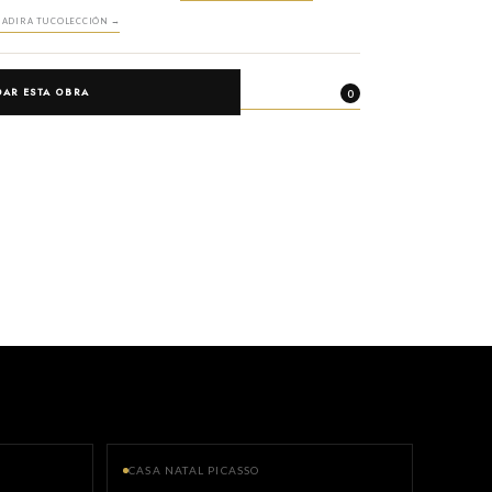
ADIR A TU COLECCIÓN →
AR ESTA OBRA
VER FAVORITOS
0
CASA NATAL PICASSO