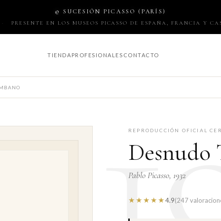
© SUCESIÓN PICASSO (PARÍS)
·
PRESENTE EN LOS MUSEOS PICASSO DE ESPAÑA, FRANCIA Y C
1
TIENDA
PROFESIONALES
CONTACTO
UMBANO
REPRODUCCIÓN OFICIAL CE
Desnudo
Pablo Picasso, 1932
★★★★★
4.9
(247 valoracion