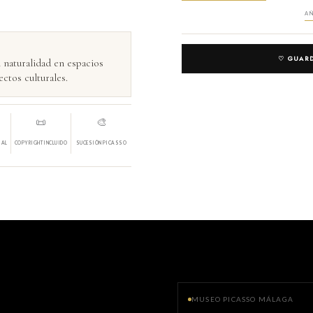
AÑ
♡ GUARD
 naturalidad en espacios
ctos culturales.
📜
🎨
IAL
COPYRIGHT INCLUIDO
SUCESIÓN PICASSO
MUSEO PICASSO MÁLAGA