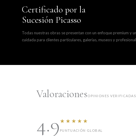
Certificado por la
Sucesión Picasso
Todas nuestras obras se presentan con un enfoque premium y u
cuidada para clientes particulares, galerías, museos y profesional
Valoraciones
OPINIONES VERIFICADA
4.9
★★★★★
PUNTUACIÓN GLOBAL